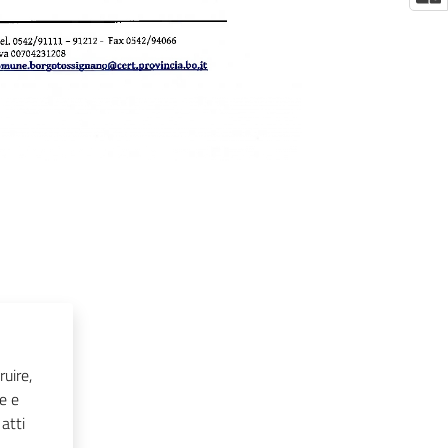
ruire,
he e
atti