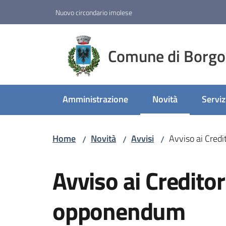
Vai al contenuto
Vai alla navigazione
Vai al footer
Nuovo circondario imolese
Comune di Borgo
Amministrazione
Novità
Serviz
Menu selezionato
Home
Novità
Avvisi
Avviso ai Cred
/
/
/
Salta al contenuto
Avviso ai Creditor
opponendum