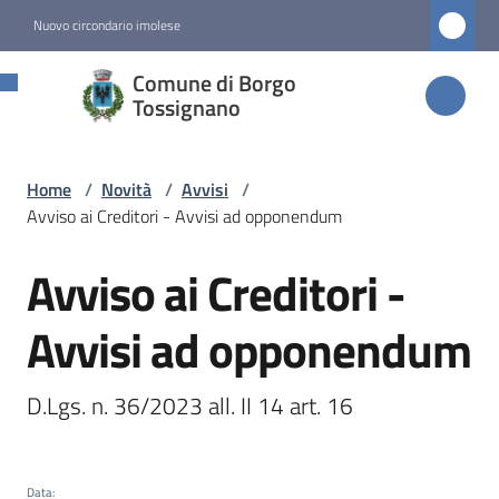
Vai al contenuto
Vai alla navigazione
Vai al footer
Nuovo circondario imolese
Comune di
Comune di Borgo
Borgo
Tossignano
Tossignano
Home
/
Novità
/
Avvisi
/
Avviso ai Creditori - Avvisi ad opponendum
Amministrazione
Avviso ai Creditori -
Salta al contenuto
Novità
Menu selezionato
Avvisi ad opponendum
Servizi
D.Lgs. n. 36/2023 all. II 14 art. 16
Vivere
Borgo
Data
: