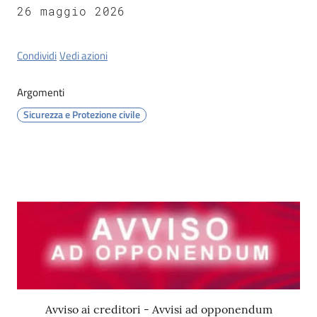
Tossignano
26 maggio 2026
Condividi
Vedi azioni
Servizi
Argomenti
on-
Sicurezza e Protezione civile
line
Prenotazioni
Tutti
Contenuto
gli
argomenti
Avviso ai creditori - Avvisi ad opponendum