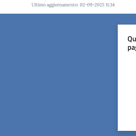
Ultimo aggiornamento
:
02-09-2025 11:34
Qu
pa
Valut