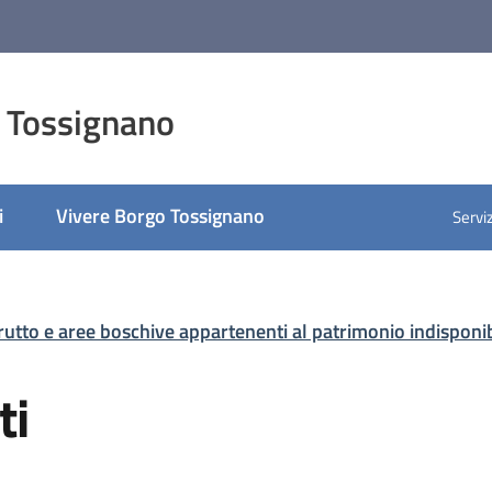
 Tossignano
i
Vivere Borgo Tossignano
Serviz
frutto e aree boschive appartenenti al patrimonio indispon
ti