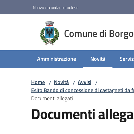
Vai al contenuto
Vai alla navigazione
Vai al footer
Nuovo circondario imolese
Comune di Borgo
Amministrazione
Novità
Serviz
Menu selezionato
Home
Novità
Avvisi
/
/
/
Esito Bando di concessione di castagneti da 
Documenti allegati
Documenti allega