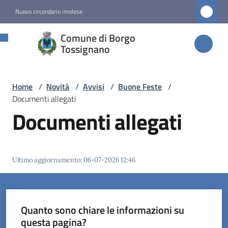
Vai al contenuto
Vai alla navigazione
Vai al footer
Nuovo circondario imolese
Comune di
Comune di Borgo
Borgo
Tossignano
Tossignano
Home
/
Novità
/
Avvisi
/
Buone Feste
/
Documenti allegati
Amministrazione
Documenti allegati
Novità
Menu selezionato
Ultimo aggiornamento
:
06-07-2026 12:46
Servizi
Vivere
Quanto sono chiare le informazioni su
Borgo
questa pagina?