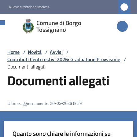
Vai al contenuto
Vai alla navigazione
Vai al footer
Nuovo circondario imolese
Comune di
Comune di Borgo
Borgo
Tossignano
Tossignano
Home
/
Novità
/
Avvisi
/
Contributi Centri estivi 2026: Graduatorie Provvisorie
/
Amministrazione
Documenti allegati
Documenti allegati
Novità
Menu selezionato
Ultimo aggiornamento
:
30-05-2026 12:59
Servizi
Vivere
Borgo
Quanto sono chiare le informazioni su