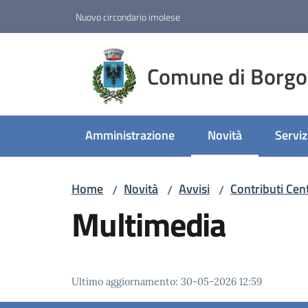
Vai al contenuto
Vai alla navigazione
Vai al footer
Nuovo circondario imolese
Comune di Borgo
Amministrazione
Novità
Serviz
Menu selezionato
Home
Novità
Avvisi
Contributi Cen
/
/
/
Multimedia
Ultimo aggiornamento
:
30-05-2026 12:59