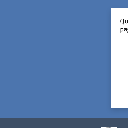
Qu
pa
Valut