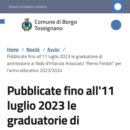
Vai al contenuto
Vai alla navigazione
Vai al footer
Nuovo circondario imolese
Comune di
Comune di Borgo
Borgo
Tossignano
Tossignano
Home
/
Novità
/
Avvisi
/
Pubblicate fino all'11 luglio 2023 le graduatorie di
Amministrazione
ammissione al Nido d'Infanzia Associato "Remo Ferdori" per
l'anno educativo 2023/2024
Novità
Pubblicate fino all'11
Menu selezionato
Salta al contenuto
luglio 2023 le
Servizi
graduatorie di
Vivere
Borgo