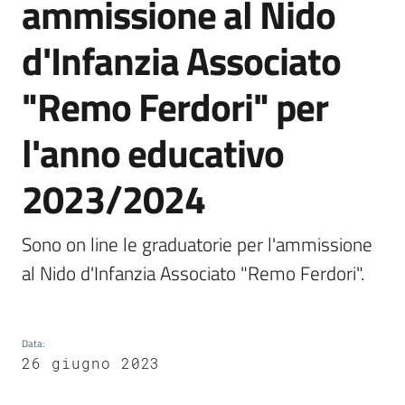
ammissione al Nido
Tossignano
d'Infanzia Associato
"Remo Ferdori" per
Servizi
l'anno educativo
on-
line
2023/2024
Prenotazioni
Sono on line le graduatorie per l'ammissione 
Tutti
al Nido d'Infanzia Associato "Remo Ferdori".
gli
argomenti
Data
:
26 giugno 2023