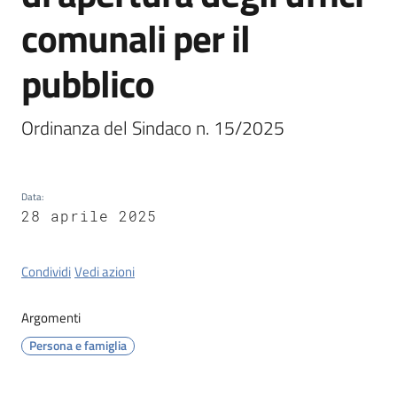
Tossignano
comunali per il
pubblico
Servizi
Ordinanza del Sindaco n. 15/2025
on-
line
Data
:
Prenotazioni
28 aprile 2025
Tutti
Condividi
Vedi azioni
gli
argomenti
Argomenti
Persona e famiglia