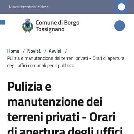
Vai al contenuto
Vai alla navigazione
Vai al footer
Nuovo circondario imolese
Comune di
Comune di Borgo
Borgo
Tossignano
Tossignano
Home
/
Novità
/
Avvisi
/
Pulizia e manutenzione dei terreni privati - Orari di apertura
Amministrazione
degli uffici comunali per il pubblico
Pulizia e
Novità
Salta al contenuto
Menu selezionato
manutenzione dei
Servizi
terreni privati - Orari
Vivere
di apertura degli uffici
Borgo