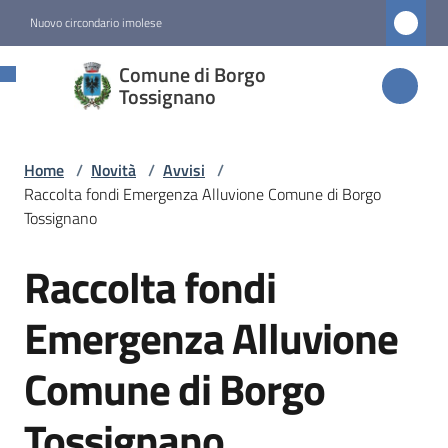
Vai al contenuto
Vai alla navigazione
Vai al footer
Nuovo circondario imolese
Comune di
Comune di Borgo
Borgo
Tossignano
Tossignano
Home
/
Novità
/
Avvisi
/
Raccolta fondi Emergenza Alluvione Comune di Borgo
Amministrazione
Tossignano
Raccolta fondi
Novità
Salta al contenuto
Menu selezionato
Emergenza Alluvione
Servizi
Comune di Borgo
Vivere
Tossignano
Borgo