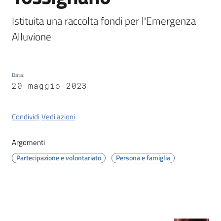
Tossignano
Istituita una raccolta fondi per l'Emergenza 
Alluvione 
Servizi
on-
Data
:
20 maggio 2023
line
Prenotazioni
Condividi
Vedi azioni
Tutti
Argomenti
gli
Partecipazione e volontariato
Persona e famiglia
argomenti