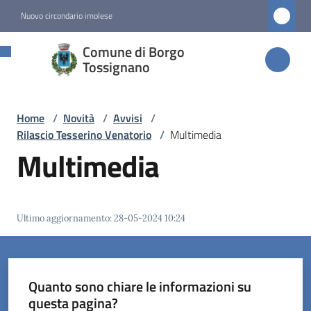
Vai al contenuto
Vai alla navigazione
Vai al footer
Nuovo circondario imolese
Comune di
Comune di Borgo
Borgo
Tossignano
Tossignano
Home
/
Novità
/
Avvisi
/
Rilascio Tesserino Venatorio
/
Multimedia
Amministrazione
Multimedia
Novità
Menu selezionato
Ultimo aggiornamento
:
28-05-2024 10:24
Servizi
Vivere
Quanto sono chiare le informazioni su
Borgo
questa pagina?