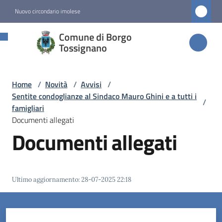
Vai al contenuto
Vai alla navigazione
Vai al footer
Nuovo circondario imolese
Comune di
Comune di Borgo
Borgo
Tossignano
Tossignano
Home
/
Novità
/
Avvisi
/
Sentite condoglianze al Sindaco Mauro Ghini e a tutti i
/
Amministrazione
famigliari
Documenti allegati
Documenti allegati
Novità
Menu selezionato
Servizi
Ultimo aggiornamento
:
28-07-2025 22:18
Vivere
Borgo