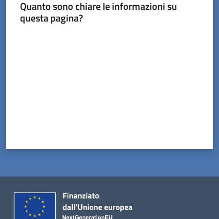
Tossignano
Quanto sono chiare le informazioni su
questa pagina?
Valuta da 1 a 5 stelle
Servizi
on-
line
Prenotazioni
Tutti
gli
argomenti