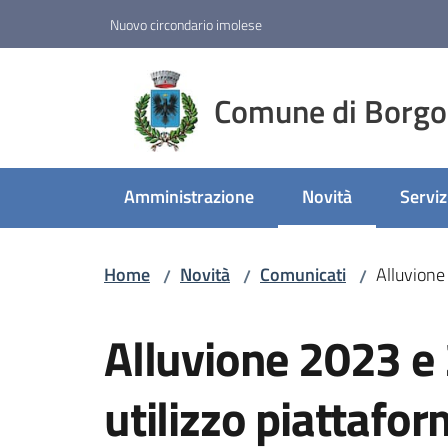
Vai al contenuto
Vai alla navigazione
Vai al footer
Nuovo circondario imolese
Comune di Borgo
Amministrazione
Novità
Serviz
Menu selezionato
Home
Novità
Comunicati
Alluvione
/
/
/
Salta al contenuto
Alluvione 2023 e 
utilizzo piattafo