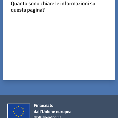
Tossignano
Quanto sono chiare le informazioni su
questa pagina?
Valuta da 1 a 5 stelle
Servizi
on-
line
Prenotazioni
Tutti
gli
argomenti