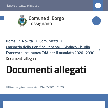
Vai al contenuto
Vai alla navigazione
Vai al footer
Nuovo circondario imolese
Comune di
Comune di Borgo
Borgo
Tossignano
Tossignano
Home
/
Novità
/
Comunicati
/
Consorzio della Bonifica Renana: il Sindaco Claudio
/
Amministrazione
Franceschi nel nuovo CdA per il mandato 2026–2030
Documenti allegati
Documenti allegati
Novità
Menu selezionato
Servizi
Ultimo aggiornamento
:
23-02-2026 11:20
Vivere
Borgo