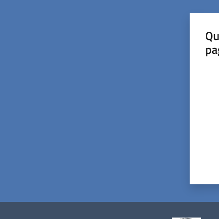
Qu
pa
Valut