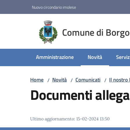
Vai al contenuto
Vai alla navigazione
Vai al footer
Nuovo circondario imolese
Comune di Borgo
Amministrazione
Novità
Serviz
Menu selezionato
Home
Novità
Comunicati
Il nostro
/
/
/
Documenti allega
Ultimo aggiornamento
:
15-02-2024 13:50