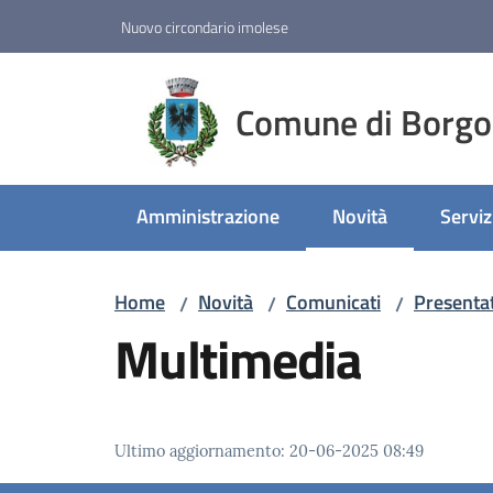
Vai al contenuto
Vai alla navigazione
Vai al footer
Nuovo circondario imolese
Comune di Borgo
Amministrazione
Novità
Serviz
Menu selezionato
Home
Novità
Comunicati
Presentat
/
/
/
Multimedia
Ultimo aggiornamento
:
20-06-2025 08:49