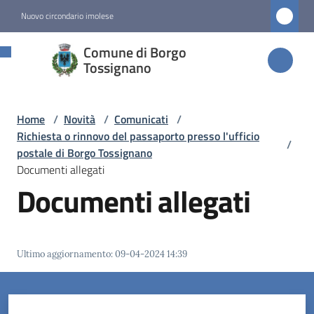
Vai al contenuto
Vai alla navigazione
Vai al footer
Nuovo circondario imolese
Comune di
Comune di Borgo
Borgo
Tossignano
Tossignano
Home
/
Novità
/
Comunicati
/
Richiesta o rinnovo del passaporto presso l'ufficio
/
Amministrazione
postale di Borgo Tossignano
Documenti allegati
Documenti allegati
Novità
Menu selezionato
Servizi
Ultimo aggiornamento
:
09-04-2024 14:39
Vivere
Borgo