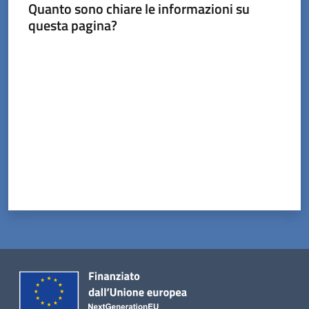
Tossignano
Quanto sono chiare le informazioni su
questa pagina?
Valuta da 1 a 5 stelle
Servizi
on-
line
Prenotazioni
Tutti
gli
argomenti