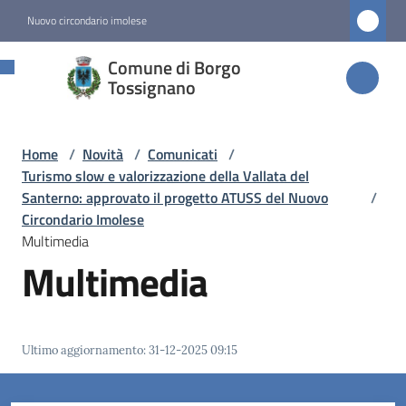
Vai al contenuto
Vai alla navigazione
Vai al footer
Nuovo circondario imolese
Comune di
Comune di Borgo
Borgo
Tossignano
Tossignano
Home
/
Novità
/
Comunicati
/
Turismo slow e valorizzazione della Vallata del
Amministrazione
Santerno: approvato il progetto ATUSS del Nuovo
/
Circondario Imolese
Multimedia
Novità
Multimedia
Menu selezionato
Servizi
Ultimo aggiornamento
:
31-12-2025 09:15
Vivere
Borgo