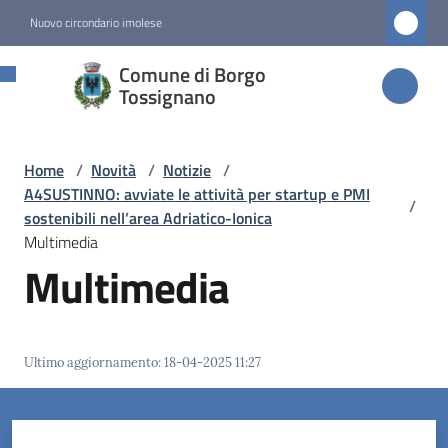
Vai al contenuto
Vai alla navigazione
Vai al footer
Nuovo circondario imolese
Comune di
Comune di Borgo
Borgo
Tossignano
Tossignano
Home
/
Novità
/
Notizie
/
A4SUSTINNO: avviate le attività per startup e PMI
/
Amministrazione
sostenibili nell’area Adriatico-Ionica
Multimedia
Multimedia
Novità
Menu selezionato
Servizi
Ultimo aggiornamento
:
18-04-2025 11:27
Vivere
Borgo