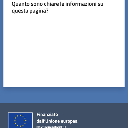
Tossignano
Quanto sono chiare le informazioni su
questa pagina?
Valuta da 1 a 5 stelle
Servizi
on-
line
Prenotazioni
Tutti
gli
argomenti