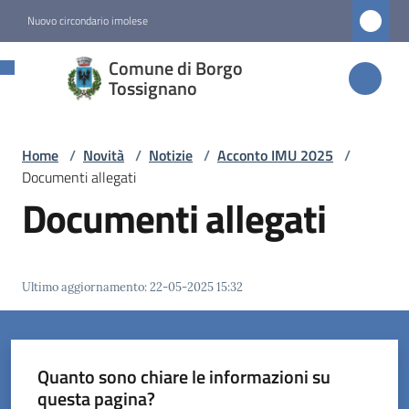
Vai al contenuto
Vai alla navigazione
Vai al footer
Nuovo circondario imolese
Comune di
Comune di Borgo
Borgo
Tossignano
Tossignano
Home
/
Novità
/
Notizie
/
Acconto IMU 2025
/
Documenti allegati
Amministrazione
Documenti allegati
Novità
Menu selezionato
Ultimo aggiornamento
:
22-05-2025 15:32
Servizi
Vivere
Quanto sono chiare le informazioni su
Borgo
questa pagina?