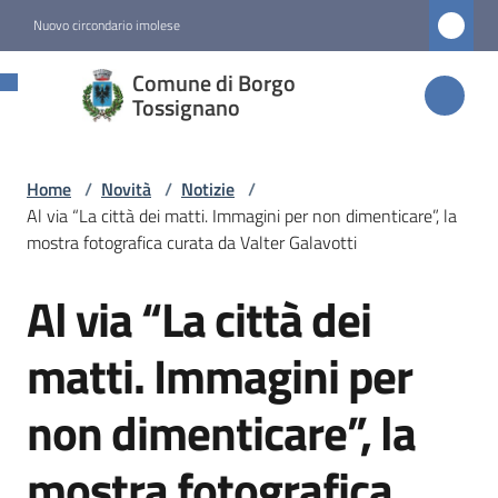
Vai al contenuto
Vai alla navigazione
Vai al footer
Nuovo circondario imolese
Comune di
Comune di Borgo
Borgo
Tossignano
Tossignano
Home
/
Novità
/
Notizie
/
Al via “La città dei matti. Immagini per non dimenticare”, la
Amministrazione
mostra fotografica curata da Valter Galavotti
Al via “La città dei
Novità
Salta al contenuto
Menu selezionato
matti. Immagini per
Servizi
non dimenticare”, la
Vivere
mostra fotografica
Borgo