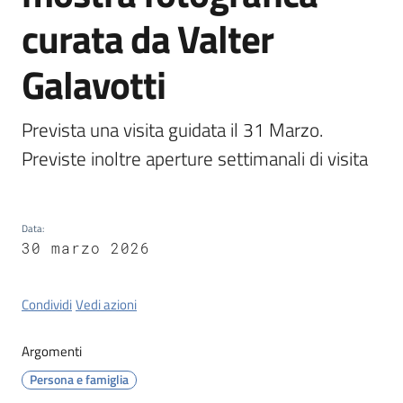
Tossignano
curata da Valter
Galavotti
Servizi
Prevista una visita guidata il 31 Marzo. 
on-
Previste inoltre aperture settimanali di visita
line
Prenotazioni
Data
:
30 marzo 2026
Tutti
gli
argomenti
Condividi
Vedi azioni
Argomenti
Persona e famiglia