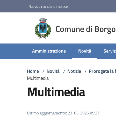
Vai al contenuto
Vai alla navigazione
Vai al footer
Nuovo circondario imolese
Comune di Borgo
Amministrazione
Novità
Serviz
Menu selezionato
Home
Novità
Notizie
Prorogata la f
/
/
/
Multimedia
Multimedia
Ultimo aggiornamento
:
23-06-2025 09:27