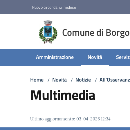
Vai al contenuto
Vai alla navigazione
Vai al footer
Nuovo circondario imolese
Comune di Borgo
Amministrazione
Novità
Serviz
Menu selezionato
Home
Novità
Notizie
All’Osservanz
/
/
/
Multimedia
Ultimo aggiornamento
:
03-04-2026 12:34