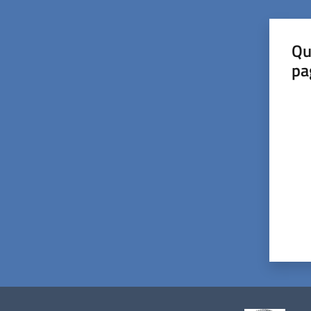
Qu
pa
Valut