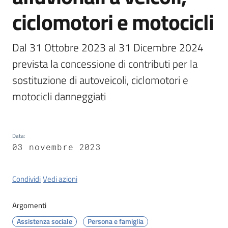
Tossignano
ciclomotori e motocicli
Dal 31 Ottobre 2023 al 31 Dicembre 2024 
prevista la concessione di contributi per la 
Servizi
on-
sostituzione di autoveicoli, ciclomotori e 
line
motocicli danneggiati
Prenotazioni
Data
:
Tutti
03 novembre 2023
gli
argomenti
Condividi
Vedi azioni
Argomenti
Assistenza sociale
Persona e famiglia