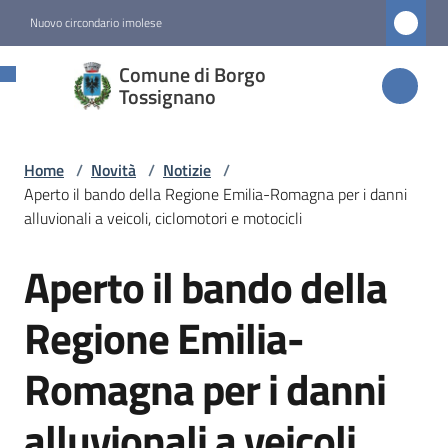
Vai al contenuto
Vai alla navigazione
Vai al footer
Nuovo circondario imolese
Comune di
Comune di Borgo
Borgo
Tossignano
Tossignano
Home
/
Novità
/
Notizie
/
Aperto il bando della Regione Emilia-Romagna per i danni
Amministrazione
alluvionali a veicoli, ciclomotori e motocicli
Aperto il bando della
Novità
Salta al contenuto
Menu selezionato
Regione Emilia-
Servizi
Romagna per i danni
Vivere
alluvionali a veicoli,
Borgo