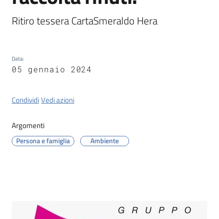
Tossignano
Ritiro tessera CartaSmeraldo Hera 
Data
:
Servizi
05 gennaio 2024
on-
line
Condividi
Vedi azioni
Prenotazioni
Argomenti
Tutti
Persona e famiglia
Ambiente
gli
argomenti
Contenuto