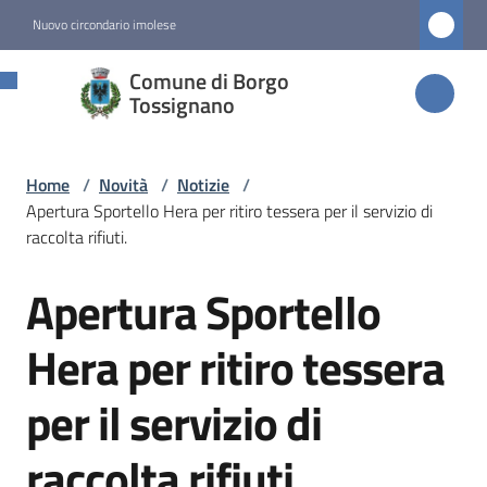
Vai al contenuto
Vai alla navigazione
Vai al footer
Nuovo circondario imolese
Comune di
Comune di Borgo
Borgo
Tossignano
Tossignano
Home
/
Novità
/
Notizie
/
Apertura Sportello Hera per ritiro tessera per il servizio di
Amministrazione
raccolta rifiuti.
Apertura Sportello
Novità
Salta al contenuto
Menu selezionato
Hera per ritiro tessera
Servizi
per il servizio di
Vivere
raccolta rifiuti.
Borgo