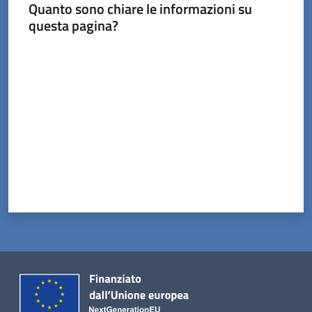
Tossignano
Quanto sono chiare le informazioni su
questa pagina?
Valuta da 1 a 5 stelle
Servizi
on-
line
Prenotazioni
Tutti
gli
argomenti