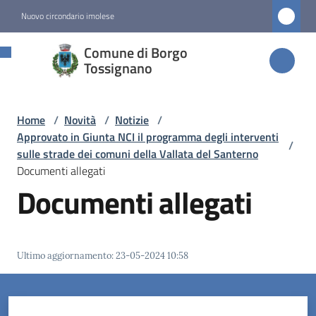
Vai al contenuto
Vai alla navigazione
Vai al footer
Nuovo circondario imolese
Comune di
Comune di Borgo
Borgo
Tossignano
Tossignano
Home
/
Novità
/
Notizie
/
Approvato in Giunta NCI il programma degli interventi
/
Amministrazione
sulle strade dei comuni della Vallata del Santerno
Documenti allegati
Documenti allegati
Novità
Menu selezionato
Servizi
Ultimo aggiornamento
:
23-05-2024 10:58
Vivere
Borgo