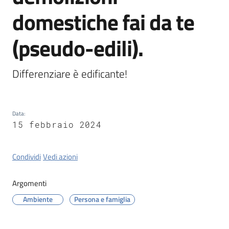
Tossignano
domestiche fai da te
(pseudo-edili).
Servizi
Differenziare è edificante!
on-
line
Data
:
Prenotazioni
15 febbraio 2024
Tutti
Condividi
Vedi azioni
gli
argomenti
Argomenti
Ambiente
Persona e famiglia