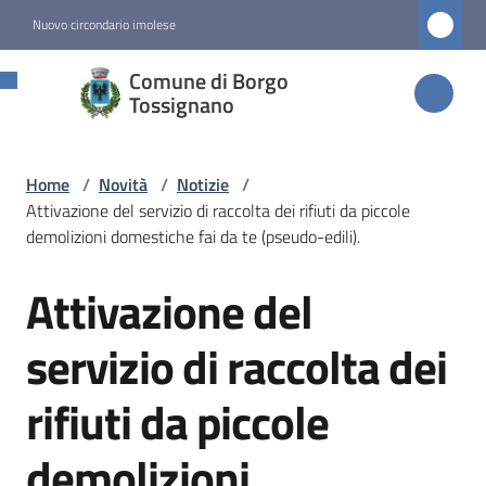
Vai al contenuto
Vai alla navigazione
Vai al footer
Nuovo circondario imolese
Comune di
Comune di Borgo
Borgo
Tossignano
Tossignano
Home
/
Novità
/
Notizie
/
Attivazione del servizio di raccolta dei rifiuti da piccole
Amministrazione
demolizioni domestiche fai da te (pseudo-edili).
Attivazione del
Novità
Salta al contenuto
Menu selezionato
servizio di raccolta dei
Servizi
rifiuti da piccole
Vivere
demolizioni
Borgo