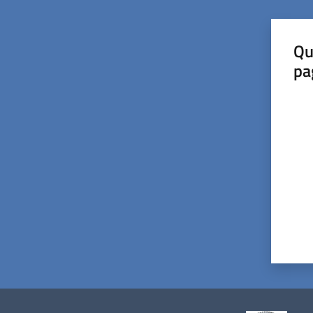
Qu
pa
Valut