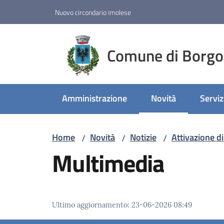
Vai al contenuto
Vai alla navigazione
Vai al footer
Nuovo circondario imolese
Comune di Borgo
Amministrazione
Novità
Serviz
Menu selezionato
Home
Novità
Notizie
Attivazione di
/
/
/
Multimedia
Ultimo aggiornamento
:
23-06-2026 08:49