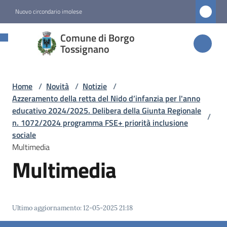
Vai al contenuto
Vai alla navigazione
Vai al footer
Nuovo circondario imolese
Comune di
Comune di Borgo
Borgo
Tossignano
Tossignano
Home
/
Novità
/
Notizie
/
Azzeramento della retta del Nido d’infanzia per l'anno
Amministrazione
educativo 2024/2025. Delibera della Giunta Regionale
/
n. 1072/2024 programma FSE+ priorità inclusione
sociale
Novità
Multimedia
Menu selezionato
Multimedia
Servizi
Vivere
Ultimo aggiornamento
:
12-05-2025 21:18
Borgo