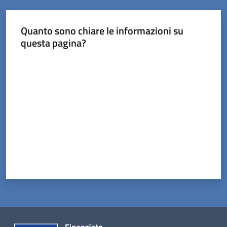
Tossignano
Quanto sono chiare le informazioni su
questa pagina?
Valuta da 1 a 5 stelle
Servizi
on-
line
Prenotazioni
Tutti
gli
argomenti