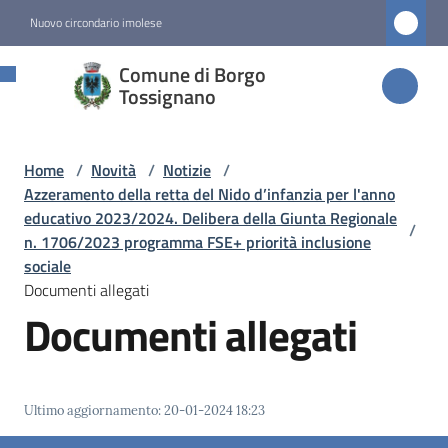
Vai al contenuto
Vai alla navigazione
Vai al footer
Nuovo circondario imolese
Comune di
Comune di Borgo
Borgo
Tossignano
Tossignano
Home
/
Novità
/
Notizie
/
Azzeramento della retta del Nido d’infanzia per l'anno
Amministrazione
educativo 2023/2024. Delibera della Giunta Regionale
/
n. 1706/2023 programma FSE+ priorità inclusione
sociale
Novità
Documenti allegati
Menu selezionato
Documenti allegati
Servizi
Vivere
Ultimo aggiornamento
:
20-01-2024 18:23
Borgo