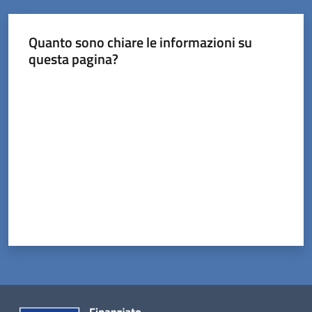
Tossignano
Quanto sono chiare le informazioni su
questa pagina?
Valuta da 1 a 5 stelle
Servizi
on-
line
Prenotazioni
Tutti
gli
argomenti