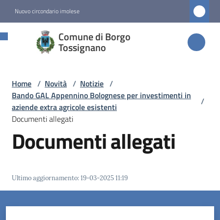
Vai al contenuto
Vai alla navigazione
Vai al footer
Nuovo circondario imolese
Comune di
Comune di Borgo
Borgo
Tossignano
Tossignano
Home
/
Novità
/
Notizie
/
Bando GAL Appennino Bolognese per investimenti in
/
Amministrazione
aziende extra agricole esistenti
Documenti allegati
Documenti allegati
Novità
Menu selezionato
Servizi
Ultimo aggiornamento
:
19-03-2025 11:19
Vivere
Borgo