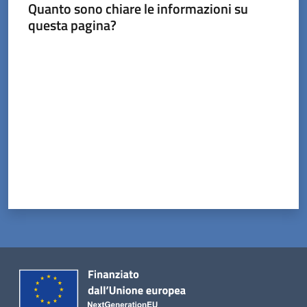
Tossignano
Quanto sono chiare le informazioni su
questa pagina?
Valuta da 1 a 5 stelle
Servizi
on-
line
Prenotazioni
Tutti
gli
argomenti