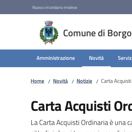
Vai al contenuto
Vai alla navigazione
Vai al footer
Nuovo circondario imolese
Comune di Borgo
Amministrazione
Novità
Serviz
Menu selezionato
Home
Novità
Notizie
Carta Acquisti
/
/
/
Salta al contenuto
Carta Acquisti Or
La Carta Acquisti Ordinaria è una c