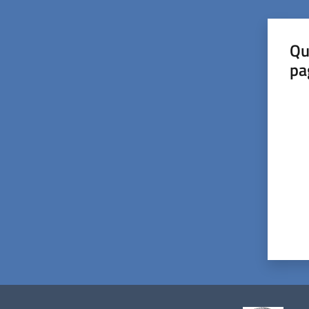
Qu
pa
Valut