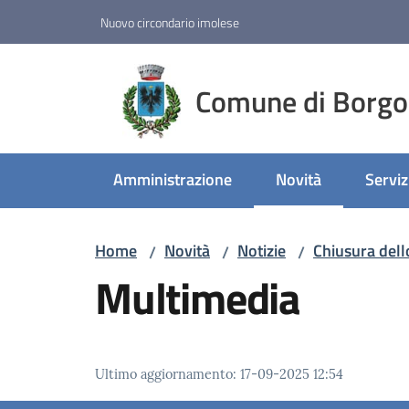
Vai al contenuto
Vai alla navigazione
Vai al footer
Nuovo circondario imolese
Comune di Borgo
Amministrazione
Novità
Serviz
Menu selezionato
Home
Novità
Notizie
Chiusura dell
/
/
/
Multimedia
Ultimo aggiornamento
:
17-09-2025 12:54