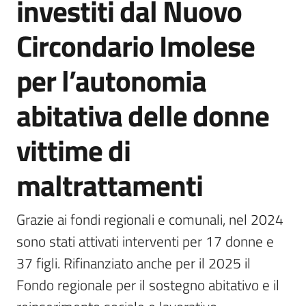
investiti dal Nuovo
Tossignano
Circondario Imolese
per l’autonomia
Servizi
abitativa delle donne
on-
line
vittime di
Prenotazioni
maltrattamenti
Tutti
gli
Grazie ai fondi regionali e comunali, nel 2024 
argomenti
sono stati attivati interventi per 17 donne e 
37 figli. Rifinanziato anche per il 2025 il 
Fondo regionale per il sostegno abitativo e il 