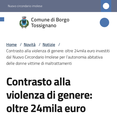
Vai al contenuto
Vai alla navigazione
Vai al footer
Nuovo circondario imolese
Comune di
Comune di Borgo
Borgo
Tossignano
Tossignano
Home
/
Novità
/
Notizie
/
Contrasto alla violenza di genere: oltre 24mila euro investiti
Amministrazione
dal Nuovo Circondario Imolese per l’autonomia abitativa
delle donne vittime di maltrattamenti
Novità
Contrasto alla
Menu selezionato
Salta al contenuto
violenza di genere:
Servizi
oltre 24mila euro
Vivere
Borgo