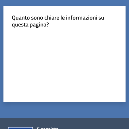
Tossignano
Quanto sono chiare le informazioni su
questa pagina?
Valuta da 1 a 5 stelle
Servizi
on-
line
Prenotazioni
Tutti
gli
argomenti