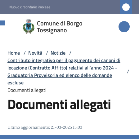
Vai al contenuto
Vai alla navigazione
Vai al footer
Nuovo circondario imolese
Comune di
Comune di Borgo
Borgo
Tossignano
Tossignano
Home
/
Novità
/
Notizie
/
Contributo integrativo per il pagamento dei canoni di
Amministrazione
locazione (Contratto Affitto) relativi all'anno 2024 -
/
Graduatoria Provvisoria ed elenco delle domande
escluse
Novità
Documenti allegati
Menu selezionato
Documenti allegati
Servizi
Vivere
Ultimo aggiornamento
:
21-03-2025 13:03
Borgo