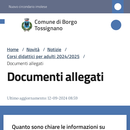
Vai al contenuto
Vai alla navigazione
Vai al footer
Nuovo circondario imolese
Comune di
Comune di Borgo
Borgo
Tossignano
Tossignano
Home
/
Novità
/
Notizie
/
Corsi didattici per adulti 2024/2025
/
Amministrazione
Documenti allegati
Documenti allegati
Novità
Menu selezionato
Ultimo aggiornamento
:
12-09-2024 08:59
Servizi
Vivere
Borgo
Quanto sono chiare le informazioni su