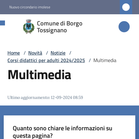
Vai al contenuto
Vai alla navigazione
Vai al footer
Nuovo circondario imolese
Comune di
Comune di Borgo
Borgo
Tossignano
Tossignano
Home
/
Novità
/
Notizie
/
Corsi didattici per adulti 2024/2025
/
Multimedia
Amministrazione
Multimedia
Novità
Menu selezionato
Ultimo aggiornamento
:
12-09-2024 08:59
Servizi
Vivere
Quanto sono chiare le informazioni su
Borgo
questa pagina?