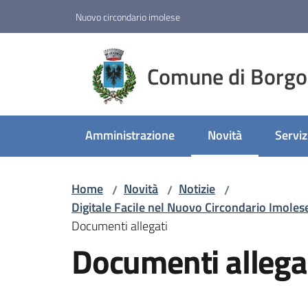
Vai al contenuto
Vai alla navigazione
Vai al footer
Nuovo circondario imolese
Comune di Borgo
Amministrazione
Novità
Serviz
Menu selezionato
Home
Novità
Notizie
/
/
/
Digitale Facile nel Nuovo Circondario Imolese
Documenti allegati
Documenti allega