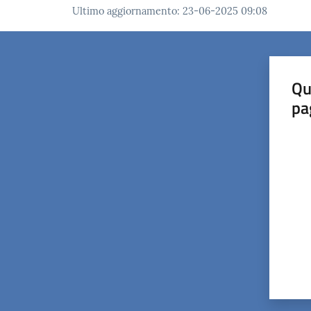
Ultimo aggiornamento
:
23-06-2025 09:08
Qu
pa
Valut