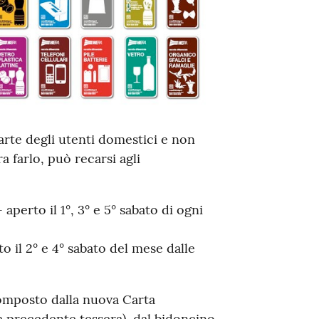
rte degli utenti domestici e non
a farlo, può recarsi agli
aperto il 1°, 3° e 5° sabato di ogni
o il 2° e 4° sabato del mese dalle
 composto dalla nuova Carta
la precedente tessera), dal bidoncino