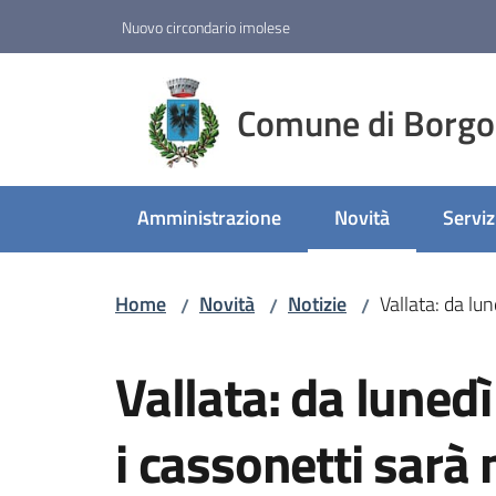
Vai al contenuto
Vai alla navigazione
Vai al footer
Nuovo circondario imolese
Comune di Borgo
Amministrazione
Novità
Serviz
Menu selezionato
Home
Novità
Notizie
Vallata: da lu
/
/
/
Salta al contenuto
Vallata: da luned
i cassonetti sarà 