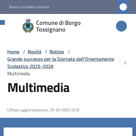
Vai al contenuto
Vai alla navigazione
Vai al footer
Nuovo circondario imolese
Comune di
Comune di Borgo
Borgo
Tossignano
Tossignano
Home
/
Novità
/
Notizie
/
Grande successo per la Giornata dell’Orientamento
/
Amministrazione
Scolastico 2025-2026
Multimedia
Multimedia
Novità
Menu selezionato
Servizi
Ultimo aggiornamento
:
29-10-2025 13:31
Vivere
Borgo