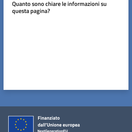
Tossignano
Quanto sono chiare le informazioni su
questa pagina?
Valuta da 1 a 5 stelle
Servizi
on-
line
Prenotazioni
Tutti
gli
argomenti