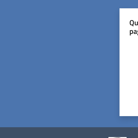
Qu
pa
Valut