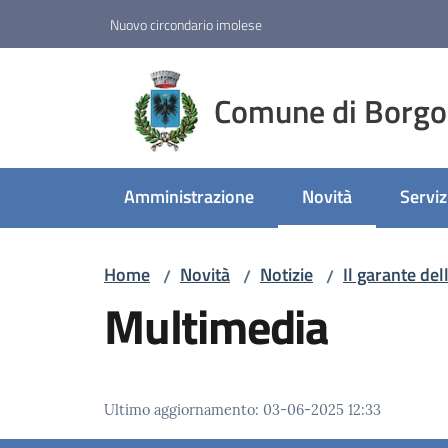
Vai al contenuto
Vai alla navigazione
Vai al footer
Nuovo circondario imolese
Comune di Borgo
Amministrazione
Novità
Serviz
Menu selezionato
Home
Novità
Notizie
Il garante de
/
/
/
Multimedia
Ultimo aggiornamento
:
03-06-2025 12:33