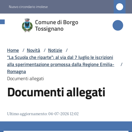
Vai al contenuto
Vai alla navigazione
Vai al footer
Nuovo circondario imolese
Comune di
Comune di Borgo
Borgo
Tossignano
Tossignano
Home
/
Novità
/
Notizie
/
"La Scuola che riparte": al via dal 7 luglio le iscrizioni
Amministrazione
alla sperimentazione promossa dalla Regione Emilia-
/
Romagna
Documenti allegati
Novità
Documenti allegati
Menu selezionato
Servizi
Ultimo aggiornamento
:
04-07-2026 12:02
Vivere
Borgo