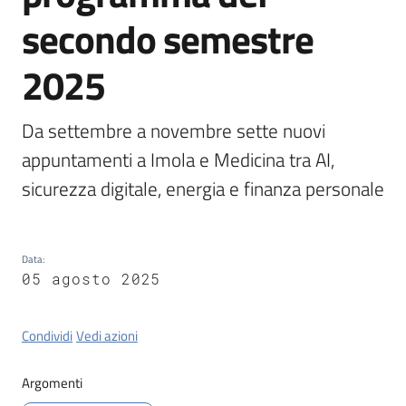
Tossignano
secondo semestre
2025
Servizi
Da settembre a novembre sette nuovi 
on-
appuntamenti a Imola e Medicina tra AI, 
line
sicurezza digitale, energia e finanza personale
Prenotazioni
Tutti
Data
:
gli
05 agosto 2025
argomenti
Condividi
Vedi azioni
Argomenti