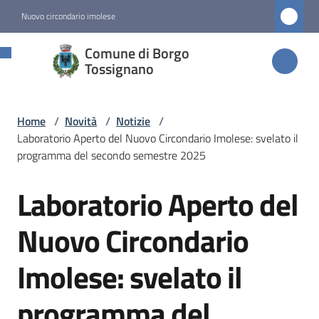
Vai al contenuto
Vai alla navigazione
Vai al footer
Nuovo circondario imolese
Comune di
Comune di Borgo
Borgo
Tossignano
Tossignano
Home
/
Novità
/
Notizie
/
Laboratorio Aperto del Nuovo Circondario Imolese: svelato il
Amministrazione
programma del secondo semestre 2025
Laboratorio Aperto del
Novità
Salta al contenuto
Menu selezionato
Nuovo Circondario
Servizi
Imolese: svelato il
Vivere
programma del
Borgo