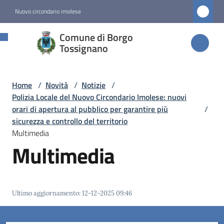
Vai al contenuto
Vai alla navigazione
Vai al footer
Nuovo circondario imolese
Comune di
Comune di Borgo
Borgo
Tossignano
Tossignano
Home
/
Novità
/
Notizie
/
Polizia Locale del Nuovo Circondario Imolese: nuovi
Amministrazione
orari di apertura al pubblico per garantire più
/
sicurezza e controllo del territorio
Multimedia
Novità
Multimedia
Menu selezionato
Servizi
Ultimo aggiornamento
:
12-12-2025 09:46
Vivere
Borgo