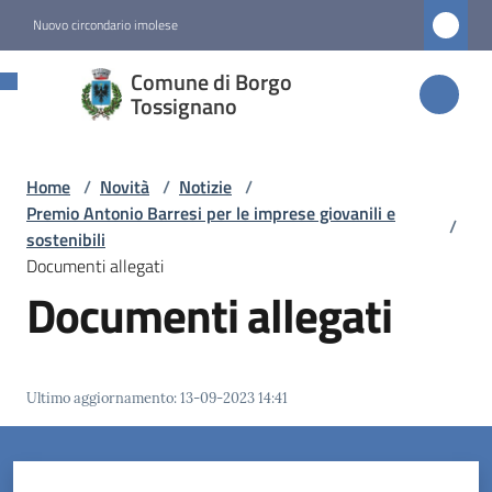
Vai al contenuto
Vai alla navigazione
Vai al footer
Nuovo circondario imolese
Comune di
Comune di Borgo
Borgo
Tossignano
Tossignano
Home
/
Novità
/
Notizie
/
Premio Antonio Barresi per le imprese giovanili e
/
Amministrazione
sostenibili
Documenti allegati
Documenti allegati
Novità
Menu selezionato
Servizi
Ultimo aggiornamento
:
13-09-2023 14:41
Vivere
Borgo