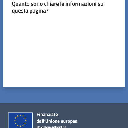
Tossignano
Quanto sono chiare le informazioni su
questa pagina?
Valuta da 1 a 5 stelle
Servizi
on-
line
Prenotazioni
Tutti
gli
argomenti