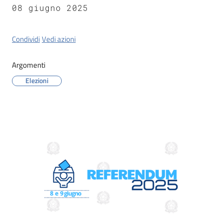
Tossignano
08 giugno 2025
Condividi
Vedi azioni
Servizi
Argomenti
on-
Elezioni
line
Prenotazioni
Tutti
Contenuto
gli
argomenti