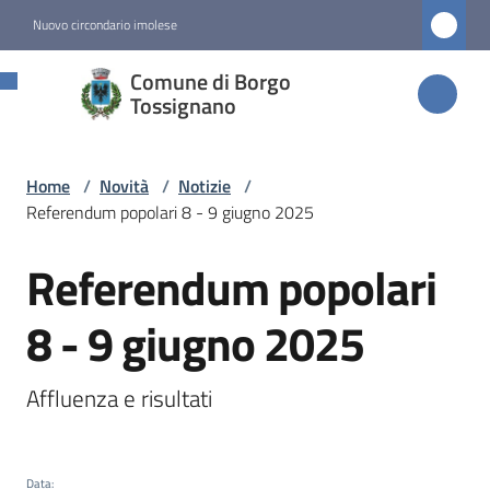
Vai al contenuto
Vai alla navigazione
Vai al footer
Nuovo circondario imolese
Comune di
Comune di Borgo
Borgo
Tossignano
Tossignano
Home
/
Novità
/
Notizie
/
Referendum popolari 8 - 9 giugno 2025
Amministrazione
Referendum popolari
Salta al contenuto
Novità
Menu selezionato
8 - 9 giugno 2025
Servizi
Affluenza e risultati
Vivere
Borgo
Data
: