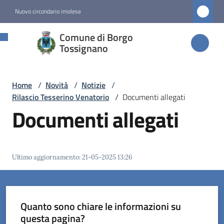
Vai al contenuto
Vai alla navigazione
Vai al footer
Nuovo circondario imolese
Comune di
Comune di Borgo
Borgo
Tossignano
Tossignano
Home
/
Novità
/
Notizie
/
Rilascio Tesserino Venatorio
/
Documenti allegati
Amministrazione
Documenti allegati
Novità
Menu selezionato
Ultimo aggiornamento
:
21-05-2025 13:26
Servizi
Vivere
Quanto sono chiare le informazioni su
Borgo
questa pagina?