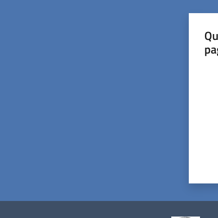
Qu
pa
Valut