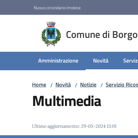
Vai al contenuto
Vai alla navigazione
Vai al footer
Nuovo circondario imolese
Comune di Borgo
Amministrazione
Novità
Serviz
Menu selezionato
Menu 
Home
Novità
Notizie
Servizio Rico
/
/
/
Multimedia
Ultimo aggiornamento
:
29-05-2024 13:01