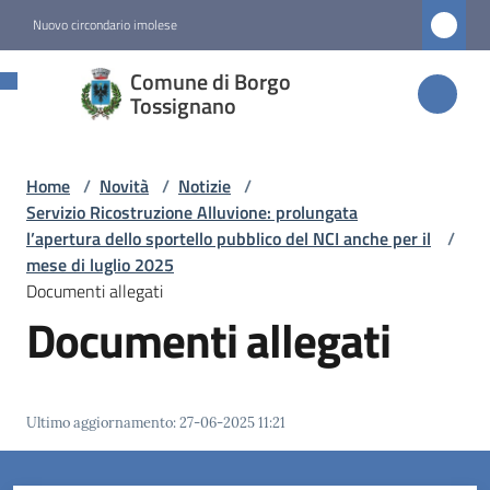
Vai al contenuto
Vai alla navigazione
Vai al footer
Nuovo circondario imolese
Comune di
Comune di Borgo
Borgo
Tossignano
Tossignano
Home
/
Novità
/
Notizie
/
Servizio Ricostruzione Alluvione: prolungata
Amministrazione
l’apertura dello sportello pubblico del NCI anche per il
/
mese di luglio 2025
Documenti allegati
Novità
Documenti allegati
Menu selezionato
Servizi
Menu selezionato
Ultimo aggiornamento
:
27-06-2025 11:21
Vivere