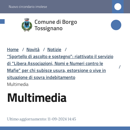
Vai al contenuto
Vai alla navigazione
Vai al footer
Nuovo circondario imolese
Comune di
Comune di Borgo
Borgo
Tossignano
Tossignano
Home
/
Novità
/
Notizie
/
“Sportello di ascolto e sostegno”: riattivato il servizio
Amministrazione
di “Libera Associazioni, Nomi e Numeri contro le
/
Mafie” per chi subisce usura, estorsione o vive in
situazione di sovra indebitamento
Novità
Multimedia
Menu selezionato
Multimedia
Servizi
Vivere
Ultimo aggiornamento
:
11-09-2024 14:45
Borgo