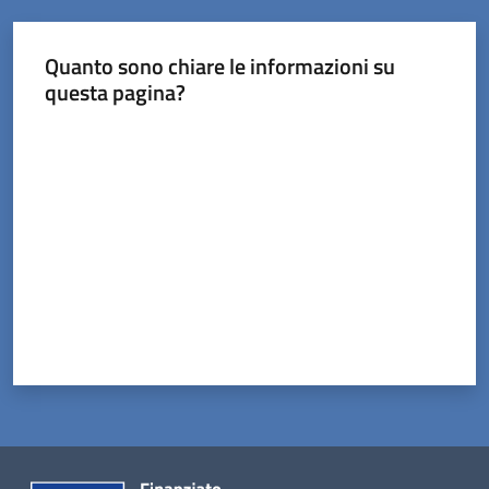
Tossignano
Quanto sono chiare le informazioni su
questa pagina?
Valuta da 1 a 5 stelle
Servizi
on-
line
Prenotazioni
Tutti
gli
argomenti