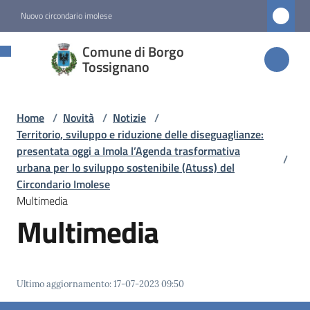
Vai al contenuto
Vai alla navigazione
Vai al footer
Nuovo circondario imolese
Comune di
Comune di Borgo
Borgo
Tossignano
Tossignano
Home
/
Novità
/
Notizie
/
Territorio, sviluppo e riduzione delle diseguaglianze:
Amministrazione
presentata oggi a Imola l’Agenda trasformativa
/
urbana per lo sviluppo sostenibile (Atuss) del
Circondario Imolese
Novità
Multimedia
Menu selezionato
Multimedia
Servizi
Vivere
Ultimo aggiornamento
:
17-07-2023 09:50
Borgo