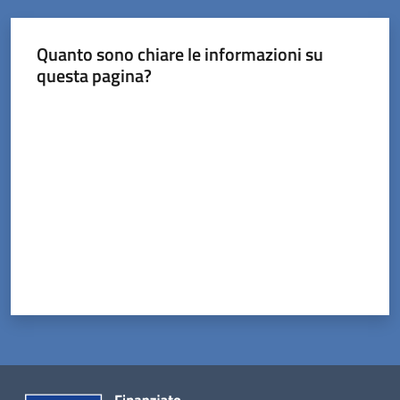
Tossignano
Quanto sono chiare le informazioni su
questa pagina?
Valuta da 1 a 5 stelle
Servizi
on-
line
Prenotazioni
Tutti
gli
argomenti